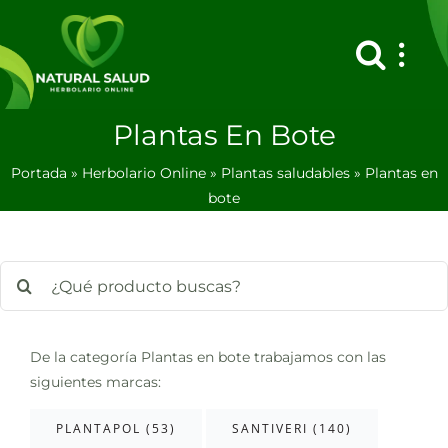
Saltar
al
contenido
Plantas En Bote
Portada
»
Herbolario Online
»
Plantas saludables
»
Plantas en
bote
Buscar:
De la categoría Plantas en bote trabajamos con las
siguientes marcas:
PLANTAPOL (53)
SANTIVERI (140)