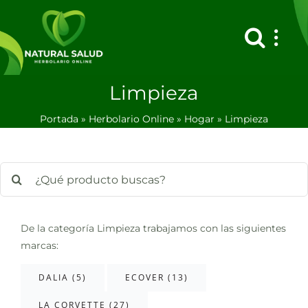
Saltar
al
contenido
Limpieza
Portada
»
Herbolario Online
»
Hogar
»
Limpieza
Buscar:
De la categoría Limpieza trabajamos con las siguientes
marcas:
DALIA (5)
ECOVER (13)
LA CORVETTE (27)