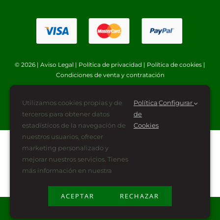
© 2026 |
Aviso Legal
|
Política de privacidad
|
Política de cookies
|
Condiciones de venta y contratación
Utilizamos cookies propias y de
Política
Configurar
terceros para obtener datos
de
estadísticos de la navegación de
Cookies
nuestros usuarios, ofrecer
marketing personalizado y
mejorar nuestros servicios. Tienes
más información en nuestra
ACEPTAR
RECHAZAR
Plan de Recuperación, Transformación y Resiliencia
financiado por la Unión Europea -NextGenerationEU (PRTR-NG)