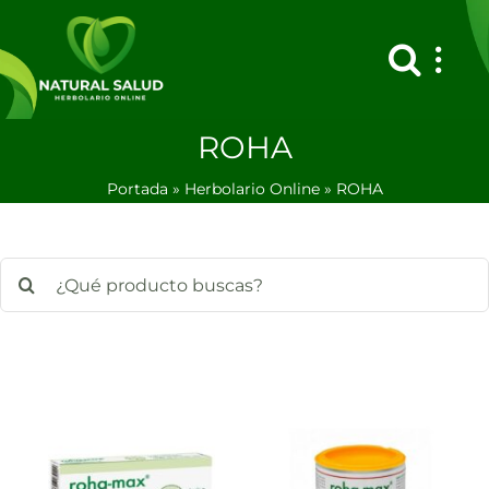
Saltar
al
contenido
ROHA
Portada
»
Herbolario Online
»
ROHA
Buscar: