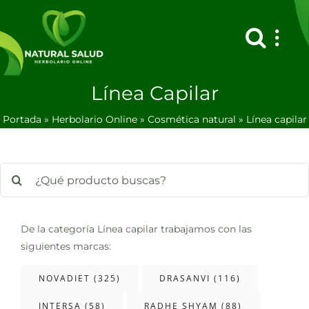
Saltar
al
contenido
Línea Capilar
Portada
»
Herbolario Online
»
Cosmética natural
»
Línea capilar
Buscar:
De la categoría Línea capilar trabajamos con las
siguientes marcas:
NOVADIET (325)
DRASANVI (116)
INTERSA (58)
RADHE SHYAM (88)