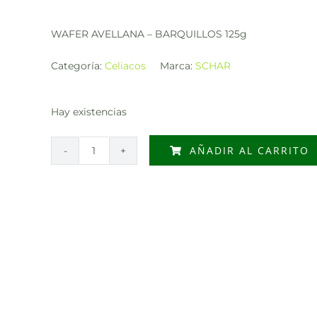
WAFER AVELLANA – BARQUILLOS 125g
Categoría:
Celiacos
Marca:
SCHAR
Hay existencias
AÑADIR AL CARRITO
WAFER
AVELLANA
-
BARQUILLOS
125g
cantidad