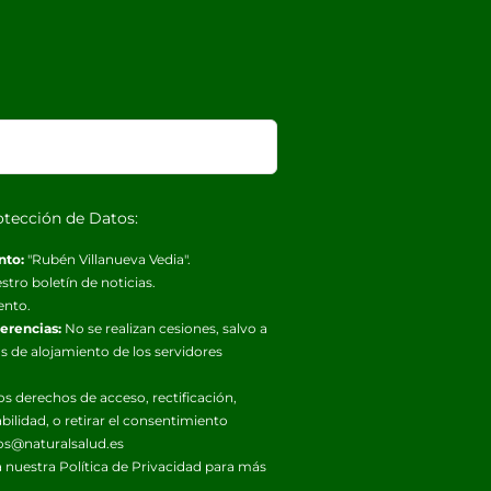
otección de Datos:
nto:
"Rubén Villanueva Vedia".
stro boletín de noticias.
ento.
ferencias:
No se realizan cesiones, salvo a
s de alojamiento de los servidores
os derechos de acceso, rectificación,
abilidad, o retirar el consentimiento
os@naturalsalud.es
 nuestra
Política de Privacidad
para más