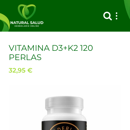
Saltar
al
contenido
VITAMINA D3+K2 120
PERLAS
32,95
€