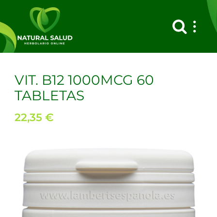
Saltar
al
contenido
VIT. B12 1000MCG 60
TABLETAS
22,35
€