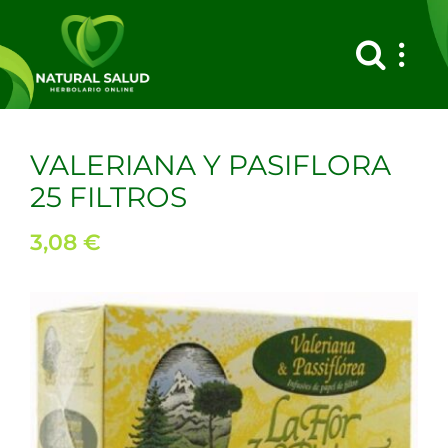
Saltar
al
contenido
VALERIANA Y PASIFLORA
25 FILTROS
3,08
€