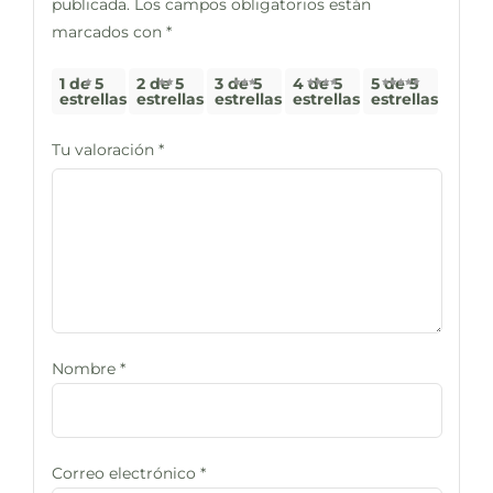
publicada.
Los campos obligatorios están
marcados con
*
1 de 5
2 de 5
3 de 5
4 de 5
5 de 5
estrellas
estrellas
estrellas
estrellas
estrellas
Tu valoración
*
Nombre
*
Correo electrónico
*