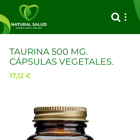
Saltar
al
contenido
TAURINA 500 MG.
CÁPSULAS VEGETALES.
17,12
€