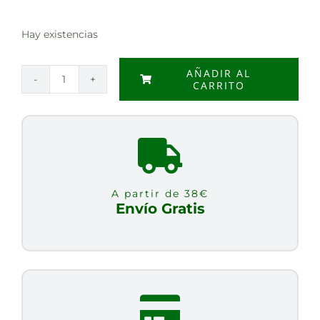
Hay existencias
AÑADIR AL
CARRITO
TAURINA
500
mg.
Cápsulas
Vegetales.
cantidad
A partir de 38€
Envío Gratis