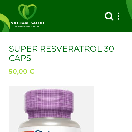
Saltar
al
contenido
SUPER RESVERATROL 30
CAPS
50,00
€