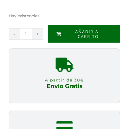
Hay existencias
AÑADIR AL
CARRITO
SPRAY
NASAL
SUAVE
CON
AGUA
DE
A partir de 38€
MAR
Envío Gratis
70ML
cantidad