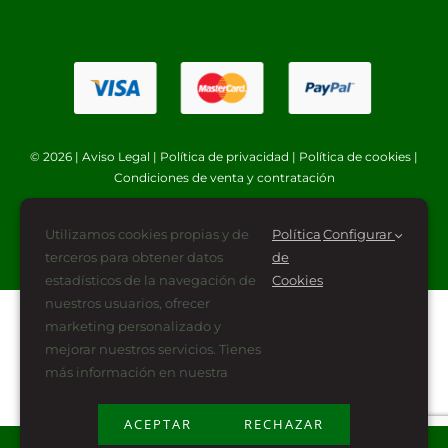
© 2026 |
Aviso Legal
|
Política de privacidad
|
Política de cookies
|
Condiciones de venta y contratación
Utilizamos cookies propias y de
Política
Configurar
terceros para obtener datos
de
estadísticos de la navegación de
Cookies
nuestros usuarios, ofrecer
marketing personalizado y
mejorar nuestros servicios. Tienes
más información en nuestra
ACEPTAR
RECHAZAR
Plan de Recuperación, Transformación y Resiliencia
financiado por la Unión Europea -NextGenerationEU (PRTR-NG)