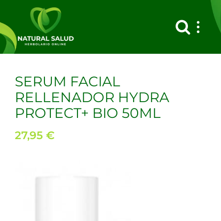
Saltar
al
contenido
SERUM FACIAL
RELLENADOR HYDRA
PROTECT+ BIO 50ML
27,95
€