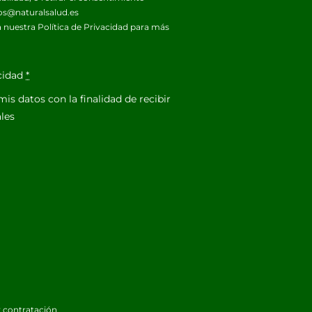
os@naturalsalud.es
 nuestra
Política de Privacidad
para más
acidad
*
is datos con la finalidad de recibir
les
 contratación