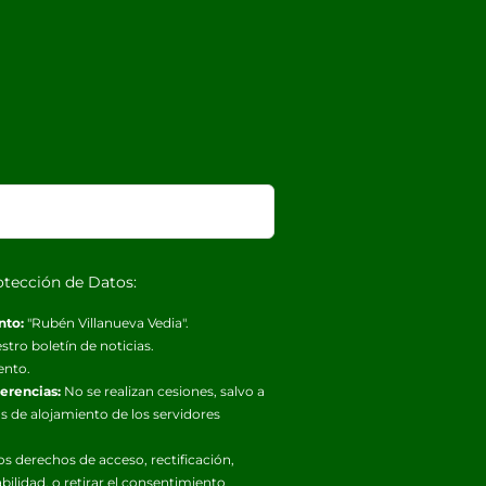
otección de Datos:
nto:
"Rubén Villanueva Vedia".
stro boletín de noticias.
ento.
ferencias:
No se realizan cesiones, salvo a
s de alojamiento de los servidores
os derechos de acceso, rectificación,
abilidad, o retirar el consentimiento