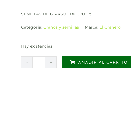
SEMILLAS DE GIRASOL BIO, 200 g
Categoría:
Granos y semillas
Marca:
El Granero
Hay existencias
AÑADIR AL CARRITO
SEMILLAS
DE
GIRASOL
BIO,
200
g
cantidad