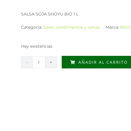
SALSA SOJA SHOYU BIO 1 L
Categoría:
Sales, condimentos y salsas
Marca:
BIO
Hay existencias
AÑADIR AL CARRITO
SALSA
SOJA
SHOYU
BIO
1
L
cantidad