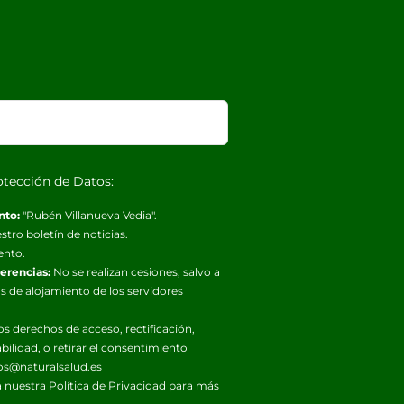
otección de Datos:
nto:
"Rubén Villanueva Vedia".
stro boletín de noticias.
ento.
ferencias:
No se realizan cesiones, salvo a
s de alojamiento de los servidores
os derechos de acceso, rectificación,
abilidad, o retirar el consentimiento
os@naturalsalud.es
 nuestra
Política de Privacidad
para más