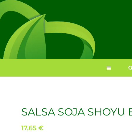
Saltar
al
contenido
SALSA SOJA SHOYU B
17,65
€