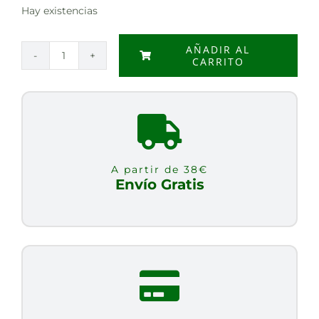
Hay existencias
AÑADIR AL
CARRITO
RECARGA
JABON
MANOS
BASIS
SENSITIV
ALOE
A partir de 38€
VERA
Envío Gratis
&
MANZANILLA
500ML
cantidad