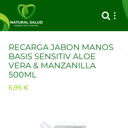
Saltar
al
contenido
RECARGA JABON MANOS
BASIS SENSITIV ALOE
VERA & MANZANILLA
500ML
6,95
€