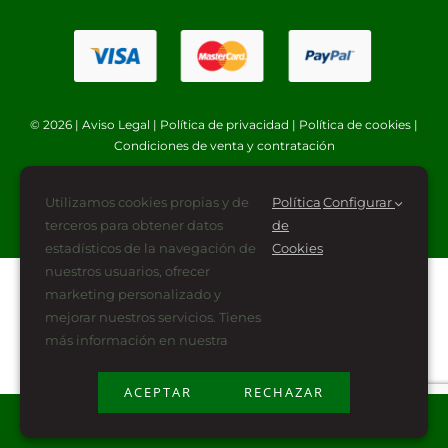
© 2026 |
Aviso Legal
|
Política de privacidad
|
Política de cookies
|
Condiciones de venta y contratación
Utilizamos cookies propias y de
Política
Configurar
terceros para obtener datos
de
estadísticos de la navegación de
Cookies
nuestros usuarios, ofrecer
marketing personalizado y
mejorar nuestros servicios. Tienes
más información en nuestra
ACEPTAR
RECHAZAR
Plan de Recuperación, Transformación y Resiliencia
financiado por la Unión Europea -NextGenerationEU (PRTR-NG)