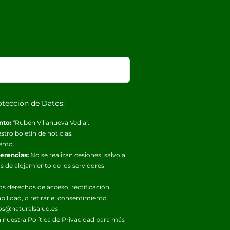
otección de Datos:
nto:
"Rubén Villanueva Vedia".
stro boletín de noticias.
ento.
ferencias:
No se realizan cesiones, salvo a
s de alojamiento de los servidores
os derechos de acceso, rectificación,
abilidad, o retirar el consentimiento
os@naturalsalud.es
 nuestra
Política de Privacidad
para más