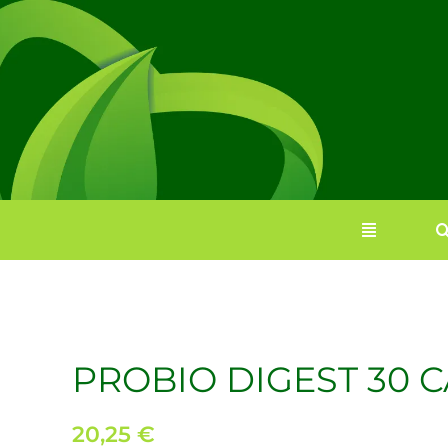
Saltar
al
contenido
PROBIO DIGEST 30 
20,25
€