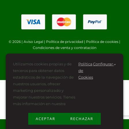
© 2026 |
Aviso Legal
|
Política de privacidad
|
Política de cookies
|
Condiciones de venta y contratación
Utilizamos cookies propias y de
Política
Configurar
terceros para obtener datos
de
estadísticos de la navegación de
Cookies
nuestros usuarios, ofrecer
marketing personalizado y
mejorar nuestros servicios. Tienes
más información en nuestra
ACEPTAR
RECHAZAR
Plan de Recuperación, Transformación y Resiliencia
financiado por la Unión Europea -NextGenerationEU (PRTR-NG)