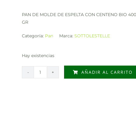
PAN DE MOLDE DE ESPELTA CON CENTENO BIO 40
GR
Categoría:
Pan
Marca:
SOTTOLESTELLE
Hay existencias
AÑADIR AL CARRITO
PAN
DE
MOLDE
DE
ESPELTA
CON
CENTENO
BIO