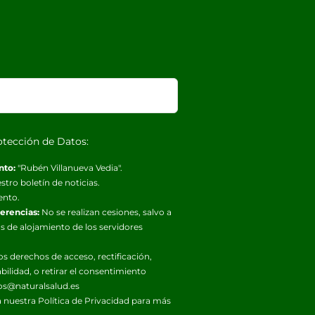
otección de Datos:
nto:
"Rubén Villanueva Vedia".
stro boletín de noticias.
ento.
ferencias:
No se realizan cesiones, salvo a
s de alojamiento de los servidores
os derechos de acceso, rectificación,
abilidad, o retirar el consentimiento
os@naturalsalud.es
 nuestra
Política de Privacidad
para más