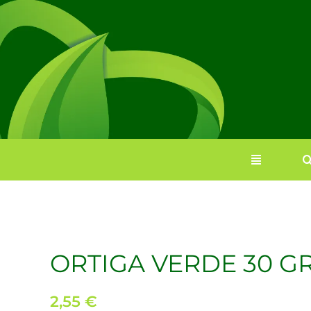
Saltar
al
contenido
ORTIGA VERDE 30 G
2,55
€