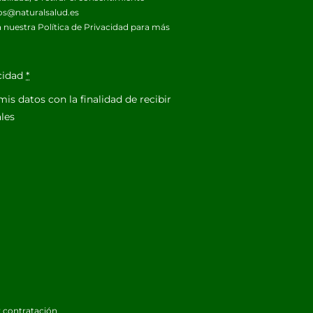
os@naturalsalud.es
 nuestra
Política de Privacidad
para más
acidad
*
is datos con la finalidad de recibir
les
 contratación