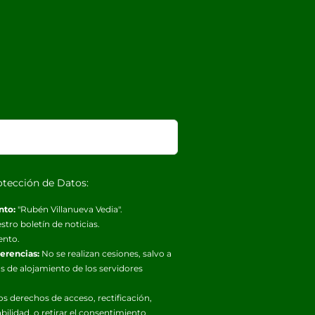
otección de Datos:
nto:
"Rubén Villanueva Vedia".
stro boletín de noticias.
ento.
ferencias:
No se realizan cesiones, salvo a
s de alojamiento de los servidores
os derechos de acceso, rectificación,
abilidad, o retirar el consentimiento