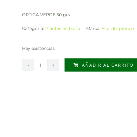
ORTIGA VERDE 30 grs
Categoría:
Plantas en bolsa
Marca:
Flor del pirineo
Hay existencias
AÑADIR AL CARRITO
ORTIGA
VERDE
30
grs
cantidad