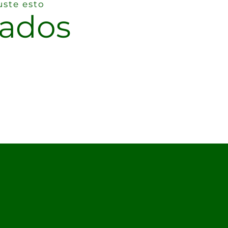
uste esto
nados