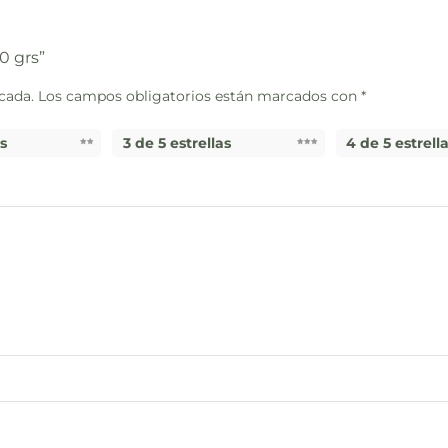
0 grs”
cada.
Los campos obligatorios están marcados con
*
as
3 de 5 estrellas
4 de 5 estrell