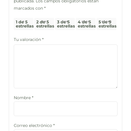
publicada.
Los campos obligatorios están
marcados con
*
1 de 5
2 de 5
3 de 5
4 de 5
5 de 5
estrellas
estrellas
estrellas
estrellas
estrellas
Tu valoración
*
Nombre
*
Correo electrónico
*