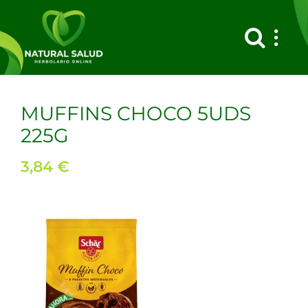
Saltar
al
contenido
MUFFINS CHOCO 5UDS
225G
3,84
€