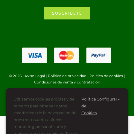
SUSCRÍBETE
© 2026 |
Aviso Legal
|
Política de privacidad
|
Política de cookies
|
Condiciones de venta y contratación
Utilizamos cookies propias y de
Política
Configurar
terceros para obtener datos
de
estadísticos de la navegación de
Cookies
nuestros usuarios, ofrecer
marketing personalizado y
mejorar nuestros servicios. Tienes