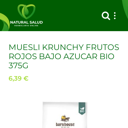
Saltar
al
contenido
MUESLI KRUNCHY FRUTOS
ROJOS BAJO AZUCAR BIO
375G
6,39
€