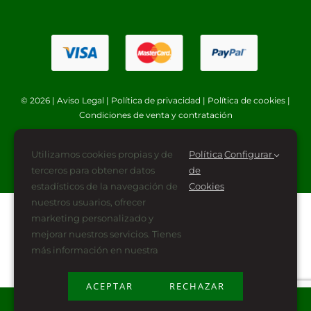
© 2026 |
Aviso Legal
|
Política de privacidad
|
Política de cookies
|
Condiciones de venta y contratación
Utilizamos cookies propias y de
Política
Configurar
terceros para obtener datos
de
estadísticos de la navegación de
Cookies
nuestros usuarios, ofrecer
marketing personalizado y
mejorar nuestros servicios. Tienes
más información en nuestra
ACEPTAR
RECHAZAR
Plan de Recuperación, Transformación y Resiliencia
financiado por la Unión Europea -NextGenerationEU (PRTR-NG)