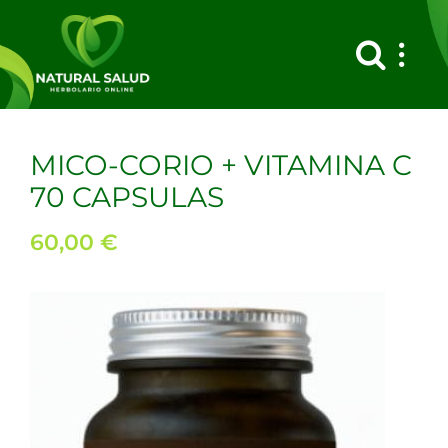
Saltar
al
contenido
MICO-CORIO + VITAMINA C
70 CAPSULAS
60,00
€