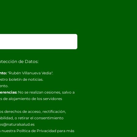
otección de Datos:
nto:
"Rubén Villanueva Vedia".
stro boletín de noticias.
ento.
ferencias:
No se realizan cesiones, salvo a
s de alojamiento de los servidores
os derechos de acceso, rectificación,
abilidad, o retirar el consentimiento
os@naturalsalud.es
 nuestra
Política de Privacidad
para más