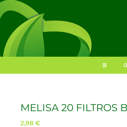
Saltar
al
contenido
MELISA 20 FILTROS 
2,98
€