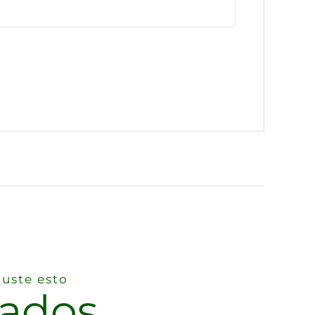
guste esto
nados