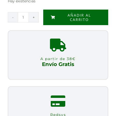
Hay existencias
AÑADIR AL
CARRITO
MANTECA
DE
KARITE
BIO
150
GR.
A partir de 38€
cantidad
Envío Gratis
Redsys