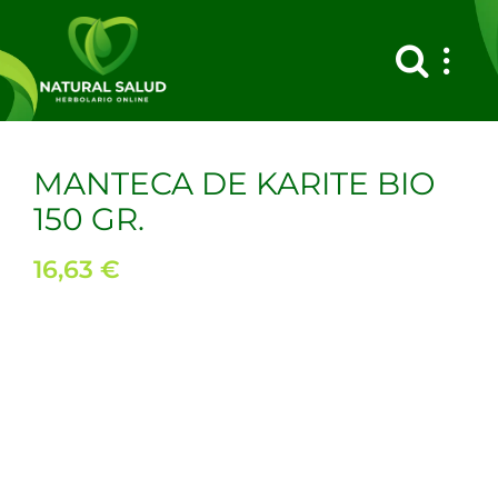
Saltar
al
contenido
MANTECA DE KARITE BIO
150 GR.
16,63
€