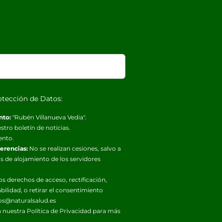
otección de Datos:
nto:
"Rubén Villanueva Vedia".
stro boletín de noticias.
ento.
ferencias:
No se realizan cesiones, salvo a
s de alojamiento de los servidores
os derechos de acceso, rectificación,
abilidad, o retirar el consentimiento
os@naturalsalud.es
 nuestra
Política de Privacidad
para más