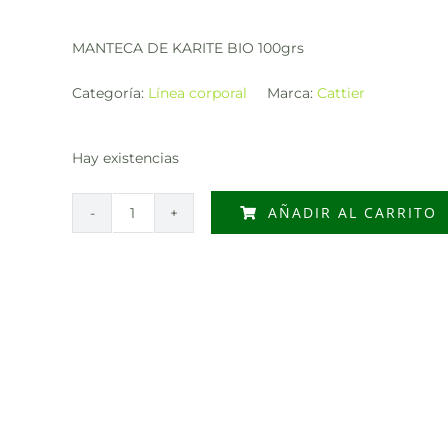
MANTECA DE KARITE BIO 100grs
Categoría:
Línea corporal
Marca:
Cattier
Hay existencias
AÑADIR AL CARRITO
MANTECA
DE
KARITE
BIO
100grs
cantidad