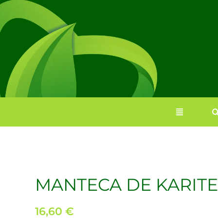
Saltar
al
contenido
MANTECA DE KARITE
16,60
€