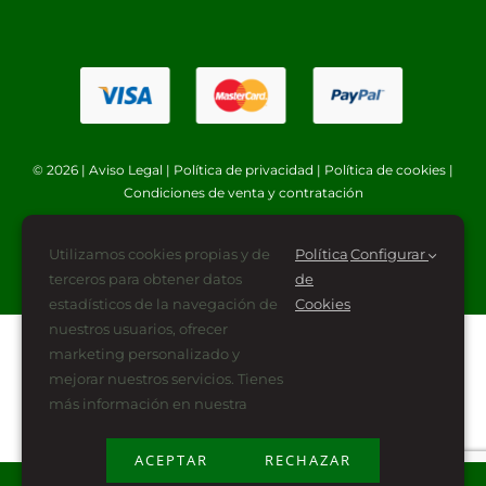
© 2026 |
Aviso Legal
|
Política de privacidad
|
Política de cookies
|
Condiciones de venta y contratación
Utilizamos cookies propias y de
Política
Configurar
terceros para obtener datos
de
estadísticos de la navegación de
Cookies
nuestros usuarios, ofrecer
marketing personalizado y
mejorar nuestros servicios. Tienes
más información en nuestra
ACEPTAR
RECHAZAR
Plan de Recuperación, Transformación y Resiliencia
financiado por la Unión Europea -NextGenerationEU (PRTR-NG)