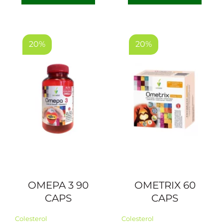
original
actual
original
actual
era:
es:
era:
es:
2,45 €.
1,98 €.
4,50 €.
3,60 €.
20%
20%
OMEPA 3 90
OMETRIX 60
CAPS
CAPS
Colesterol
Colesterol