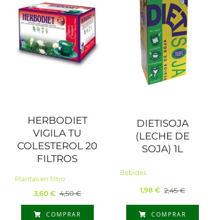
HERBODIET
DIETISOJA
VIGILA TU
(LECHE DE
COLESTEROL 20
SOJA) 1L
FILTROS
Bebidas
Plantas en filtro
1,98
€
2,45
€
3,60
€
4,50
€
El
El
El
El
precio
precio
precio
precio
COMPRAR
COMPRAR