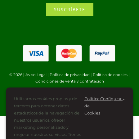
SUSCRÍBETE
© 2026 |
Aviso Legal
|
Política de privacidad
|
Política de cookies
|
Condiciones de venta y contratación
Utilizamos cookies propias y de
Política
Configurar
terceros para obtener datos
de
estadísticos de la navegación de
Cookies
nuestros usuarios, ofrecer
marketing personalizado y
mejorar nuestros servicios. Tienes