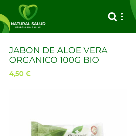
Saltar
al
contenido
JABON DE ALOE VERA
ORGANICO 100G BIO
4,50
€