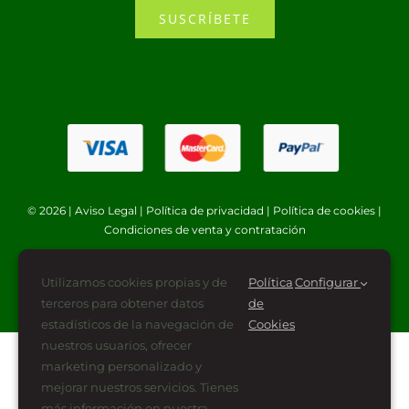
SUSCRÍBETE
© 2026 |
Aviso Legal
|
Política de privacidad
|
Política de cookies
|
Condiciones de venta y contratación
Utilizamos cookies propias y de
Política
Configurar
terceros para obtener datos
de
estadísticos de la navegación de
Cookies
nuestros usuarios, ofrecer
marketing personalizado y
mejorar nuestros servicios. Tienes
más información en nuestra