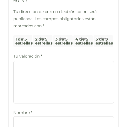
60 cáp.”
Tu dirección de correo electrónico no será
publicada.
Los campos obligatorios están
marcados con
*
1 de 5
2 de 5
3 de 5
4 de 5
5 de 5
estrellas
estrellas
estrellas
estrellas
estrellas
Tu valoración
*
Nombre
*