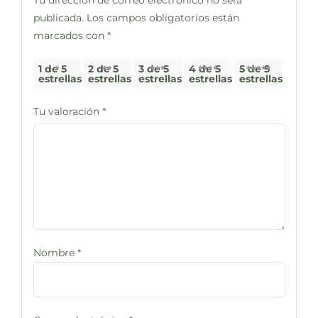
Tu dirección de correo electrónico no será
publicada.
Los campos obligatorios están
marcados con
*
1 de 5
2 de 5
3 de 5
4 de 5
5 de 5
estrellas
estrellas
estrellas
estrellas
estrellas
Tu valoración
*
Nombre
*