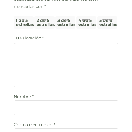
marcados con
*
1 de 5
2 de 5
3 de 5
4 de 5
5 de 5
estrellas
estrellas
estrellas
estrellas
estrellas
Tu valoración
*
Nombre
*
Correo electrónico
*