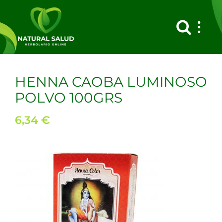
Saltar
al
contenido
HENNA CAOBA LUMINOSO
POLVO 100GRS
6,34
€