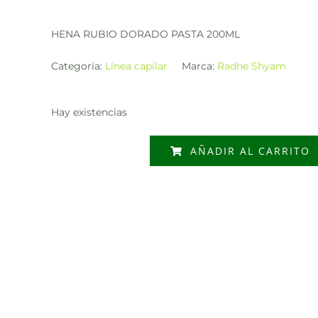
HENA RUBIO DORADO PASTA 200ML
Categoría:
Línea capilar
Marca:
Radhe Shyam
Hay existencias
AÑADIR AL CARRITO
HENA
RUBIO
DORADO
PASTA
200ML
cantidad