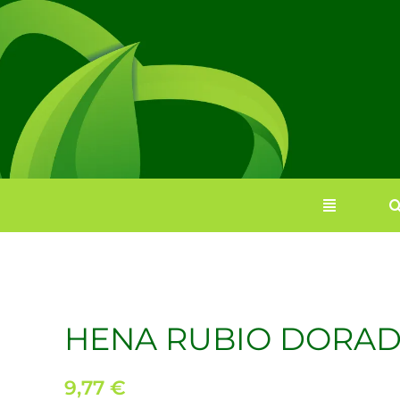
Saltar
al
contenido
HENA RUBIO DORAD
9,77
€