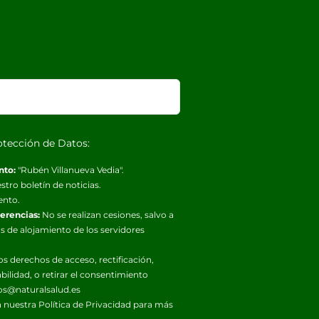
otección de Datos:
nto:
"Rubén Villanueva Vedia".
stro boletín de noticias.
ento.
ferencias:
No se realizan cesiones, salvo a
s de alojamiento de los servidores
os derechos de acceso, rectificación,
abilidad, o retirar el consentimiento
os@naturalsalud.es
 nuestra
Política de Privacidad
para más