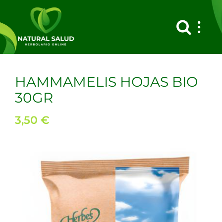
Saltar
al
contenido
HAMMAMELIS HOJAS BIO
30GR
3,50
€