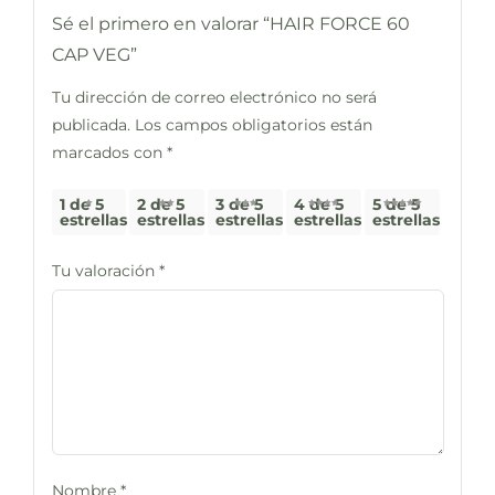
Sé el primero en valorar “HAIR FORCE 60
CAP VEG”
Tu dirección de correo electrónico no será
publicada.
Los campos obligatorios están
marcados con
*
1 de 5
2 de 5
3 de 5
4 de 5
5 de 5
estrellas
estrellas
estrellas
estrellas
estrellas
Tu valoración
*
Nombre
*