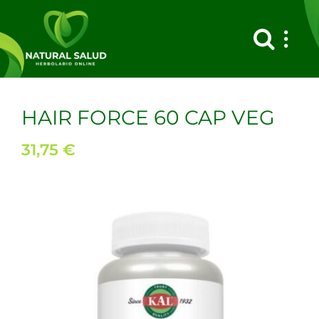
Saltar
al
contenido
HAIR FORCE 60 CAP VEG
31,75
€