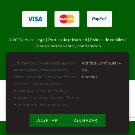
© 2026 |
Aviso Legal
|
Política de privacidad
|
Política de cookies
|
Condiciones de venta y contratación
Utilizamos cookies propias y de
Política
Configurar
terceros para obtener datos
de
estadísticos de la navegación de
Cookies
nuestros usuarios, ofrecer
marketing personalizado y
mejorar nuestros servicios. Tienes
más información en nuestra
ACEPTAR
RECHAZAR
Plan de Recuperación, Transformación y Resiliencia
financiado por la Unión Europea -NextGenerationEU (PRTR-NG)