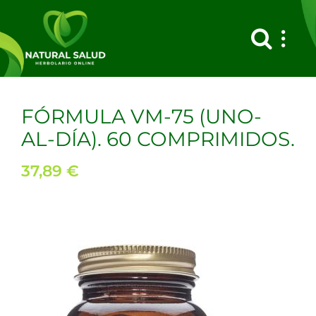
Saltar
al
contenido
FÓRMULA VM-75 (UNO-
AL-DÍA). 60 COMPRIMIDOS.
37,89
€