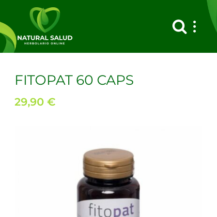
Saltar
al
contenido
FITOPAT 60 CAPS
29,90
€