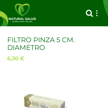
Saltar
al
contenido
FILTRO PINZA 5 CM.
DIAMETRO
6,30
€