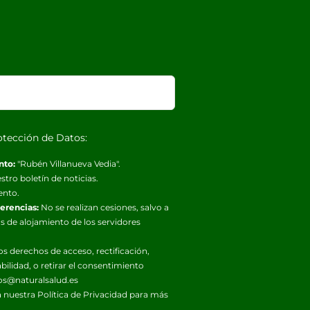
otección de Datos:
nto:
"Rubén Villanueva Vedia".
stro boletín de noticias.
ento.
ferencias:
No se realizan cesiones, salvo a
s de alojamiento de los servidores
os derechos de acceso, rectificación,
abilidad, o retirar el consentimiento
os@naturalsalud.es
 nuestra
Política de Privacidad
para más