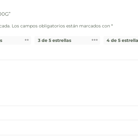
500G”
cada.
Los campos obligatorios están marcados con
*
as
3 de 5 estrellas
4 de 5 estrell