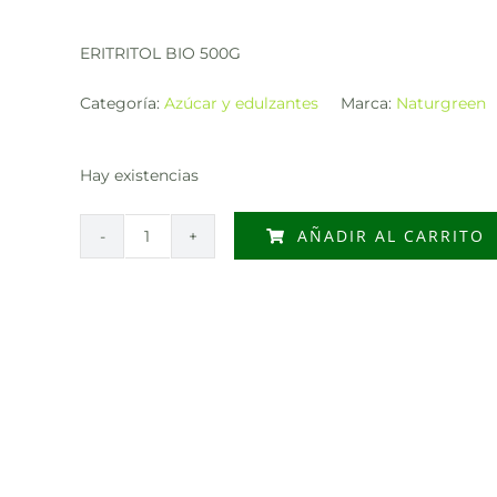
ERITRITOL BIO 500G
Categoría:
Azúcar y edulzantes
Marca:
Naturgreen
Hay existencias
AÑADIR AL CARRITO
ERITRITOL
BIO
500G
cantidad