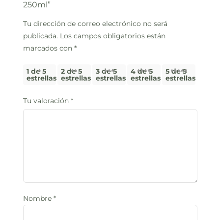
250ml”
Tu dirección de correo electrónico no será
publicada.
Los campos obligatorios están
marcados con
*
1 de 5
2 de 5
3 de 5
4 de 5
5 de 5
estrellas
estrellas
estrellas
estrellas
estrellas
Tu valoración
*
Nombre
*