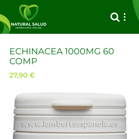
Saltar
al
contenido
ECHINACEA 1000MG 60
COMP
27,90
€