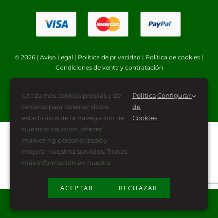
© 2026 |
Aviso Legal
|
Política de privacidad
|
Política de cookies
|
Condiciones de venta y contratación
Utilizamos cookies propias y de
Política
Configurar
terceros para obtener datos
de
estadísticos de la navegación de
Cookies
nuestros usuarios, ofrecer
marketing personalizado y
mejorar nuestros servicios. Tienes
más información en nuestra
ACEPTAR
RECHAZAR
Plan de Recuperación, Transformación y Resiliencia
financiado por la Unión Europea -NextGenerationEU (PRTR-NG)