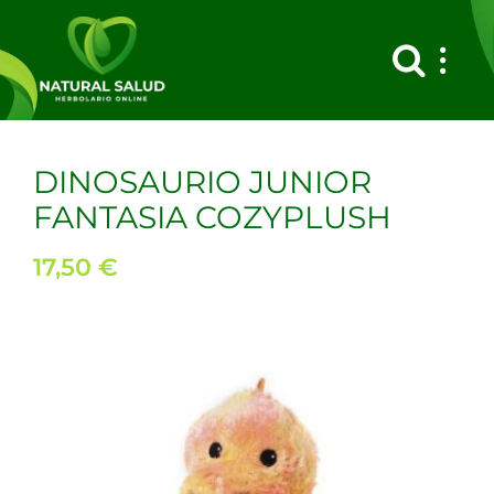
Saltar
al
contenido
DINOSAURIO JUNIOR
FANTASIA COZYPLUSH
17,50
€