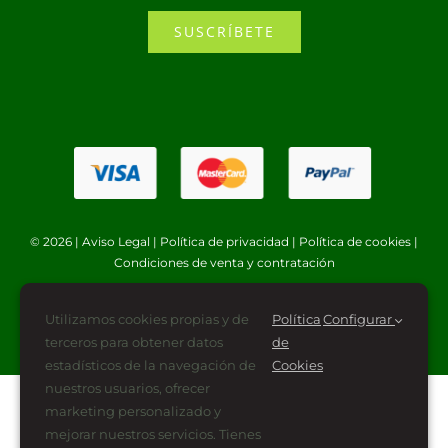
SUSCRÍBETE
© 2026 |
Aviso Legal
|
Política de privacidad
|
Política de cookies
|
Condiciones de venta y contratación
Utilizamos cookies propias y de
Política
Configurar
terceros para obtener datos
de
estadísticos de la navegación de
Cookies
nuestros usuarios, ofrecer
marketing personalizado y
mejorar nuestros servicios. Tienes