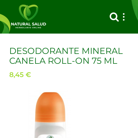
Saltar
al
contenido
DESODORANTE MINERAL
CANELA ROLL-ON 75 ML
8,45
€