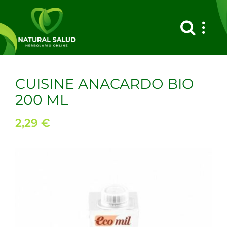
Saltar
al
contenido
CUISINE ANACARDO BIO
200 ML
2,29
€