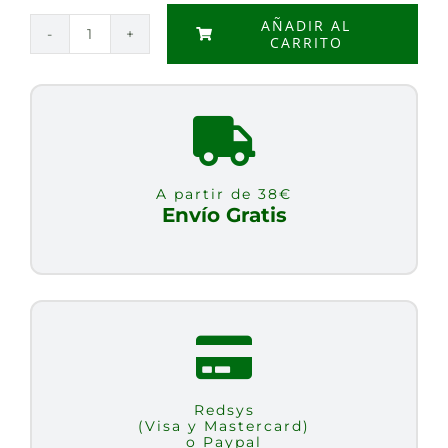
AÑADIR AL
CARRITO
CUISINE
ANACARDO
BIO
200
ml
cantidad
A partir de 38€
Envío Gratis
Redsys
(Visa y Mastercard)
o Paypal