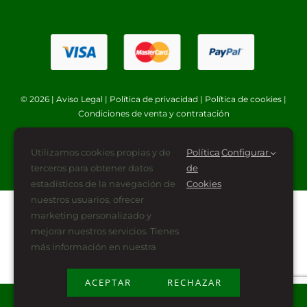
© 2026 |
Aviso Legal
|
Política de privacidad
|
Política de cookies
|
Condiciones de venta y contratación
Utilizamos cookies propias y de
Política
Configurar
terceros para obtener datos
de
estadísticos de la navegación de
Cookies
nuestros usuarios, ofrecer
marketing personalizado y
mejorar nuestros servicios. Tienes
más información en nuestra
ACEPTAR
RECHAZAR
Plan de Recuperación, Transformación y Resiliencia
financiado por la Unión Europea -NextGenerationEU (PRTR-NG)