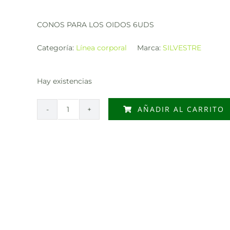
CONOS PARA LOS OIDOS 6UDS
Categoría:
Línea corporal
Marca:
SILVESTRE
Hay existencias
AÑADIR AL CARRITO
CONOS
PARA
LOS
OIDOS
6UDS
cantidad