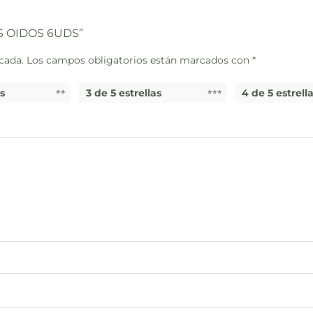
OS OIDOS 6UDS”
cada.
Los campos obligatorios están marcados con
*
as
3 de 5 estrellas
4 de 5 estrell