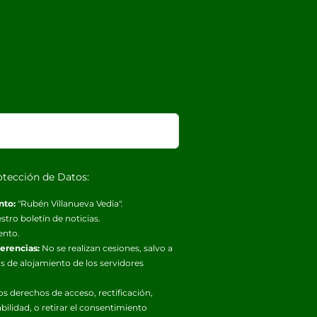
otección de Datos:
nto:
"Rubén Villanueva Vedia".
stro boletín de noticias.
ento.
ferencias:
No se realizan cesiones, salvo a
s de alojamiento de los servidores
os derechos de acceso, rectificación,
abilidad, o retirar el consentimiento