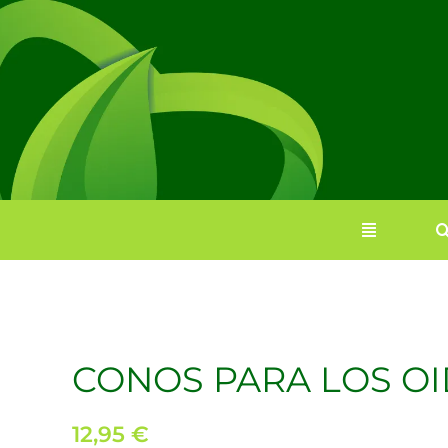
Saltar
al
contenido
CONOS PARA LOS O
12,95
€