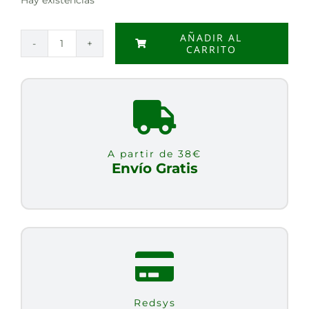
AÑADIR AL
CARRITO
COLORETE
EN
CREMA
INFINITY
BLUSH
COLOR
A partir de 38€
MELOCOTON
Envío Gratis
cantidad
Redsys