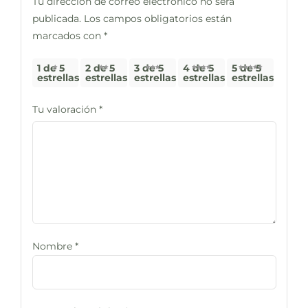
Tu dirección de correo electrónico no será
publicada.
Los campos obligatorios están
marcados con
*
1 de 5
2 de 5
3 de 5
4 de 5
5 de 5
estrellas
estrellas
estrellas
estrellas
estrellas
Tu valoración
*
Nombre
*